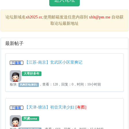
论坛新域名
xh2025.cc
,使用邮箱发送任意内容到
xhlt@pm.me
自动获
取论坛最新地址
最新帖子
【江苏-南京】玄武区小区里爽记
大哥好多年
板块:
，查看：128，回复：0，时间：10小时前
凤舞苏地(兼职)
【天津-塘沽】初尝天津少妇
[有图]
阿虞sama