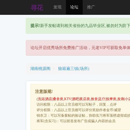
发现
论坛
推广
提示!
新手发帖请到相关省份的九品毕业区,被勿封为阶
论坛开启优秀场所免费推广活动，元老VIP可获取免单
湖南桃源阁
狼籍遍三镇(场所)
注意版规!
(
洗浴|酒店|桑拿类,KTV|酒吧|夜店类,推拿|足疗|按摩类,发廊|小
访问权限：八品以上官员都可以写帖子，回复，点评
评分权限：八品以上官员都可以评分奖励作者金币/威望
锦衣卫：可以写备案帖的验证帖，协助实习将军落榜虚假或
将军(含实习)：可以斩首发布广告或骗人内容的会员