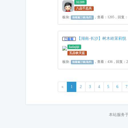
32289
八品千总兵
板块:
，查看：1205，回复
狼籍遍三镇(场所)
【湖南-长沙】树木岭茉莉悦
kalajiji
五品钦天监
板块:
，查看：436，回复：
狼籍遍三镇(场所)
«
1
2
3
4
5
6
7
本站服务