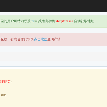
下囚的用户可站内联系
trg
申诉,发邮件到
xhlt@pm.me
自动获取地址
体验权，有意合作的场所
点击此处
查阅详情
店|扫街类
)
抄袭帖