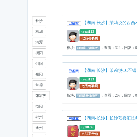
长沙
【湖南-长沙】茉莉悦的西西
株洲
taozi123
七品都骑尉
湘潭
板块:
，查看：322，回复：
狼籍遍三镇(场所)
衡阳
邵阳
【湖南-长沙】茉莉悦CC不错
岳阳
taozi123
常德
七品都骑尉
板块:
，查看：267，回复：
张家界
狼籍遍三镇(场所)
益阳
郴州
【湖南-长沙】长沙慕喜汇技
tip0074
永州
六品卫千总