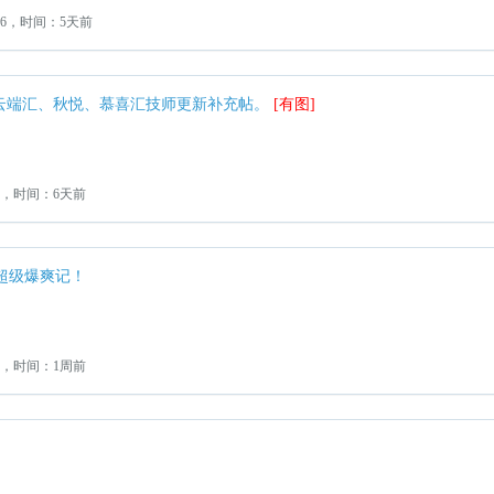
：6，时间：5天前
月云端汇、秋悦、慕喜汇技师更新补充帖。
[有图]
4，时间：6天前
超级爆爽记！
6，时间：1周前