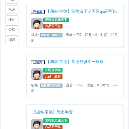
永州
【湖南-常德】常德市玉洁国际spa还可以
怀化
老司机走遍天下
六品卫千总
娄底
板块:
，查看：727，回复：0，时间：10月
狼籍遍三镇(场所)
湘西
前
【湖南-常德】常德舒雅汇一般般
长理郑伊健
八品千总兵
板块:
，查看：1297，回复：0，时间：2年
狼籍遍三镇(场所)
前
【湖南-常德】陬市半套
老司机走遍天下
六品卫千总