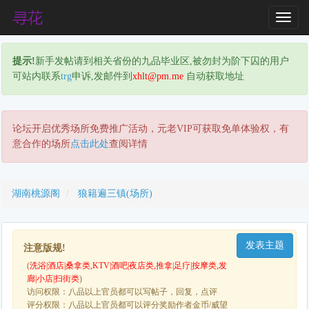
T
o
g
提示!
新手发帖请到相关省份的九品毕业区,被勿封为阶下囚的用户
g
可站内联系
trg
申诉,发邮件到
xhlt@pm.me
自动获取地址
l
e
N
a
论坛开启优秀场所免费推广活动，元老VIP可获取免单体验权，有
v
意合作的场所
点击此处
查阅详情
i
g
a
湖南桃源阁
狼籍遍三镇(场所)
t
i
o
发表主题
n
注意版规!
(
洗浴|酒店|桑拿类,KTV|酒吧|夜店类,推拿|足疗|按摩类,发
廊|小店|扫街类
)
访问权限：八品以上官员都可以写帖子，回复，点评
评分权限：八品以上官员都可以评分奖励作者金币/威望