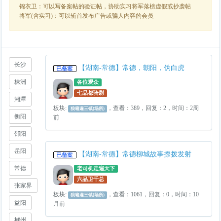
锦衣卫：可以写备案帖的验证帖，协助实习将军落榜虚假或抄袭帖
将军(含实习)：可以斩首发布广告或骗人内容的会员
长沙
【湖南-常德】常德，朝阳，伪白虎
株洲
各位观众
七品都骑尉
湘潭
板块:
，查看：389，回复：2，时间：2周
狼籍遍三镇(场所)
衡阳
前
邵阳
岳阳
【湖南-常德】常德柳城故事撩拨发射
常德
老司机走遍天下
六品卫千总
张家界
板块:
，查看：1061，回复：0，时间：10
狼籍遍三镇(场所)
益阳
月前
郴州