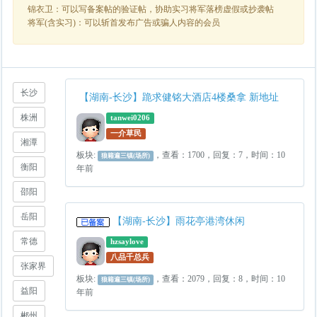
锦衣卫：可以写备案帖的验证帖，协助实习将军落榜虚假或抄袭帖
将军(含实习)：可以斩首发布广告或骗人内容的会员
长沙
【湖南-长沙】跪求健铭大酒店4楼桑拿 新地址
株洲
tanwei0206
一介草民
湘潭
板块:
，查看：1700，回复：7，时间：10
狼籍遍三镇(场所)
衡阳
年前
邵阳
岳阳
【湖南-长沙】雨花亭港湾休闲
常德
hzsaylove
八品千总兵
张家界
板块:
，查看：2079，回复：8，时间：10
狼籍遍三镇(场所)
益阳
年前
郴州