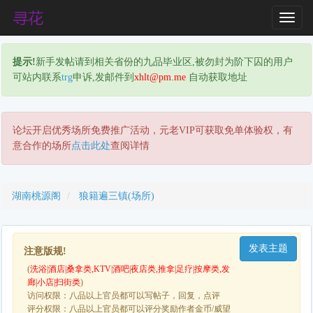
T
o
g
提示!
新手发帖请到相关省份的九品毕业区,被勿封为阶下囚的用户
g
可站内联系
trg
申诉,发邮件到
xhlt@pm.me
自动获取地址
l
e
N
a
论坛开启优秀场所免费推广活动，元老VIP可获取免单体验权，有
v
意合作的场所
点击此处
查阅详情
i
g
a
湖南桃源阁
狼籍遍三镇(场所)
t
i
o
发表主题
n
注意版规!
(
洗浴|酒店|桑拿类,KTV|酒吧|夜店类,推拿|足疗|按摩类,发
廊|小店|扫街类
)
访问权限：八品以上官员都可以写帖子，回复，点评
评分权限：八品以上官员都可以评分奖励作者金币/威望