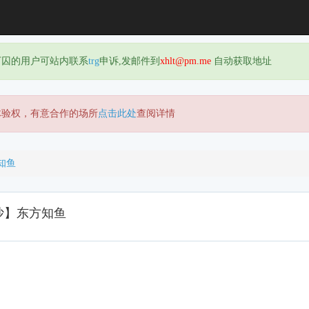
下囚的用户可站内联系
trg
申诉,发邮件到
xhlt@pm.me
自动获取地址
体验权，有意合作的场所
点击此处
查阅详情
知鱼
沙】东方知鱼