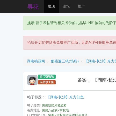
发现
论坛
推广
提示!
新手发帖请到相关省份的九品毕业区,被勿封为阶
论坛开启优秀场所免费推广活动，元老VIP可获取免单
湖南桃源阁
狼籍遍三镇(场所)
【湖南-长沙】东方
西门哒哒哒
备案： 【湖南-长
五品钦天监
帖子标题
：
【湖南-长沙】东方知鱼
帖子分类
:
需要登陆才能查看
备案地址
:
需要八品或VIP权限
QQ/微信/工号
:
需要VIP权限或金币购买可见