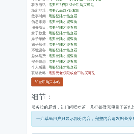
联系电话
:
需要VIP权限或金币购买可见
场所地址
:
需要八品或VIP权限
故事时间
:
需要登陆才能查看
信息来源
:
需要登陆才能查看
服务项目
:
需要登陆才能查看
妹子数量
:
需要登陆才能查看
妹子年龄
:
需要登陆才能查看
妹子颜值
:
需要登陆才能查看
环境设备
:
需要登陆才能查看
总体消费
:
需要登陆才能查看
安全隐患
:
需要登陆才能查看
个人感受
:
需要登陆才能查看
联络攻略
:
需要元老权限或金币购买可见
50金币购买本帖
细节：
服务拉的屁爆，进门问喝啥茶，几把都做完项目了茶也没
一介草民用户只显示部分内容，完整内容请发帖备案