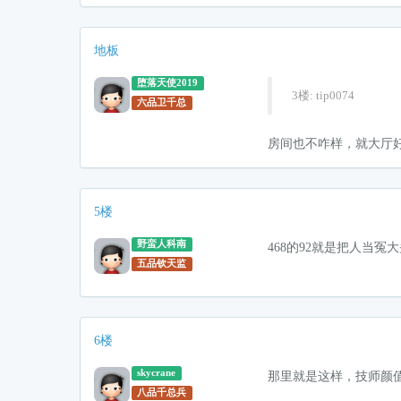
地板
堕落天使2019
3楼: tip0074
六品卫千总
房间也不咋样，就大厅
5楼
野蛮人科南
468的92就是把人当冤
五品钦天监
6楼
skycrane
那里就是这样，技师颜
八品千总兵