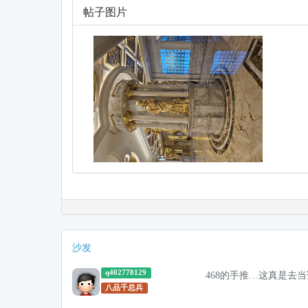
帖子图片
沙发
q402778129
468的手推…这真是去
八品千总兵