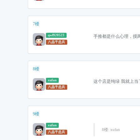
7楼
qwl920523
手推都是什么心理，摸
八品千总兵
8楼
xufan
这个店是纯绿 我就上当
八品千总兵
9楼
xufan
8楼: xufan
八品千总兵