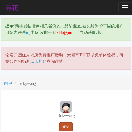
T
o
g
提示!
新手发帖请到相关省份的九品毕业区,被勿封为阶下囚的用户
g
可站内联系
trg
申诉,发邮件到
xhlt@pm.me
自动获取地址
l
e
N
a
论坛开启优秀场所免费推广活动，元老VIP可获取免单体验权，有
v
意合作的场所
点击此处
查阅详情
i
g
a
用户
rickywang
t
i
o
n
rickywang
短信